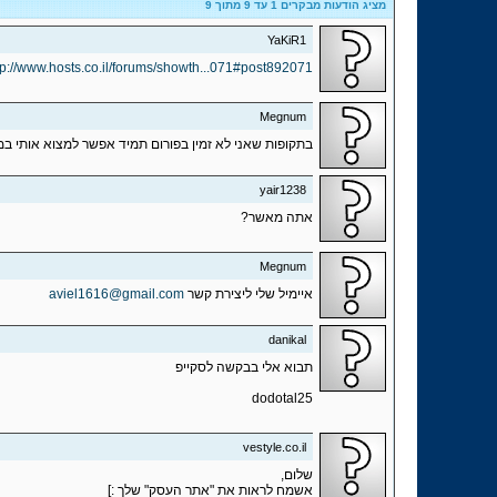
מציג הודעות מבקרים 1 עד
9
מתוך
9
YaKiR1
tp://www.hosts.co.il/forums/showth...071#post892071
Megnum
בתקופות שאני לא זמין בפורום תמיד אפשר למצוא אותי במי
yair1238
אתה מאשר?
Megnum
איימיל שלי ליצירת קשר
aviel1616@gmail.com
danikal
תבוא אלי בבקשה לסקייפ
dodotal25
vestyle.co.il
שלום,
אשמח לראות את "אתר העסק" שלך :]