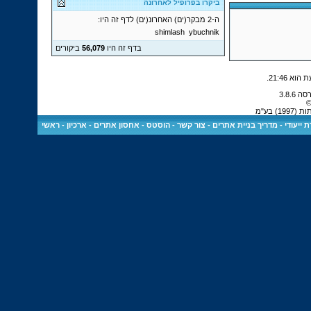
ביקרו בפרופיל לאחרונה
ה-2 מבקר(ים) האחרונ(ים) לדף זה היו:
shimlash
ybuchnik
בדף זה היו
56,079
ביקורים
.
21:46
©
 בע"מ
 ייעודי
-
מדריך בניית אתרים
-
צור קשר
-
הוסטס - אחסון אתרים
-
ארכיון
-
ראשי