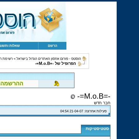
הרשם
שאלות ותשוב
הוסטס - פורום אחסון האתרים הגדול בישראל
>
רשימת ח
הפרופיל של -=M.o.B=-
ההרשמה לפור
-=M.o.B=-
חבר חדש
פעילות אחרונה:
21-04-07
04:54
סטטיסטיקות