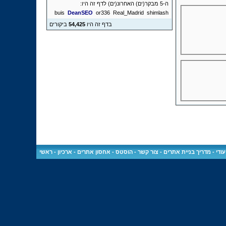
ה-5 מבקר(ים) האחרונ(ים) לדף זה היו:
buis
DeanSEO
or336
Real_Madrid
shimlash
בדף זה היו
54,425
ביקורים
ודי
-
מדריך בניית אתרים
-
צור קשר
-
הוסטס - אחסון אתרים
-
ארכיון
-
ראשי