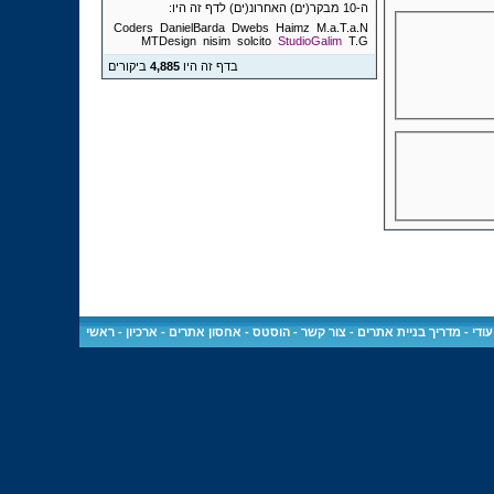
ה-10 מבקר(ים) האחרונ(ים) לדף זה היו:
Coders
DanielBarda
Dwebs
Haimz
M.a.T.a.N
MTDesign
nisim
solcito
StudioGalim
T.G
בדף זה היו
4,885
ביקורים
ודי
-
מדריך בניית אתרים
-
צור קשר
-
הוסטס - אחסון אתרים
-
ארכיון
-
ראשי