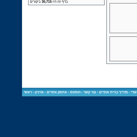
בדף זה היו
30,715
ביקורים
ודי
-
מדריך בניית אתרים
-
צור קשר
-
הוסטס - אחסון אתרים
-
ארכיון
-
ראשי