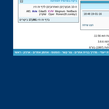
ביקרו בפרופיל לאחרונה
ה-10 מבקר(ים) האחרונ(ים) לדף זה היו:
Alf1
Arie
GiladS
KVM
Megnum
NetBack
18:48
19-01-16
zomby1
Ronen28
Oper
שוקרון
בדף זה היו
17,091
ביקורים
הצג שיחה
.
11:56
©
) בע"מ
 ייעודי
-
מדריך בניית אתרים
-
צור קשר
-
הוסטס - אחסון אתרים
-
ארכיון
-
ראשי