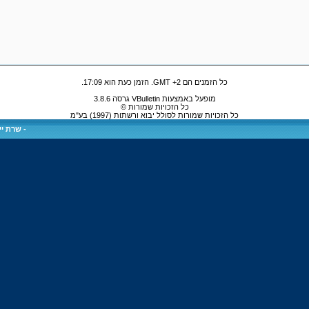
כל הזמנים הם GMT +2. הזמן כעת הוא
17:09
.
מופעל באמצעות VBulletin גרסה 3.8.6
כל הזכויות שמורות ©
כל הזכויות שמורות לסולל יבוא ורשתות (1997) בע"מ
-
שרת ייע