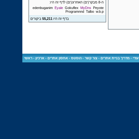
ה-8 מבקר(ים) האחרונ(ים) לדף זה היו:
edenbuganim
Eyale
Gokuflex
MyDns
Peyote
Programnnd
Talbo
w.b.p
בדף זה היו
55,211
ביקורים
ודי
-
מדריך בניית אתרים
-
צור קשר
-
הוסטס - אחסון אתרים
-
ארכיון
-
ראשי