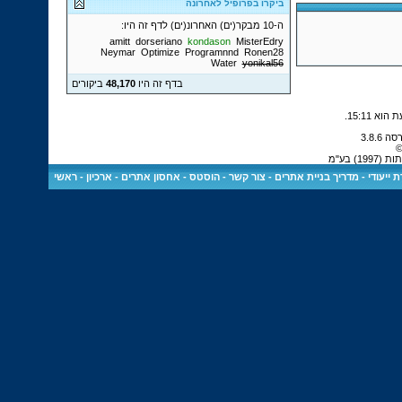
ביקרו בפרופיל לאחרונה
ה-10 מבקר(ים) האחרונ(ים) לדף זה היו:
amitt
dorseriano
kondason
MisterEdry
Neymar
Optimize
Programnnd
Ronen28
Water
yonikal56
בדף זה היו
48,170
ביקורים
.
15:11
©
) בע"מ
 ייעודי
-
מדריך בניית אתרים
-
צור קשר
-
הוסטס - אחסון אתרים
-
ארכיון
-
ראשי