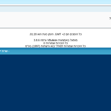
?
כל הזמנים הם GMT +2. הזמן כעת הוא
01:20
.
מופעל באמצעות VBulletin גרסה 3.8.6
כל הזכויות שמורות ©
כל הזכויות שמורות לסולל יבוא ורשתות (1997) בע"מ
-
שרת ייע