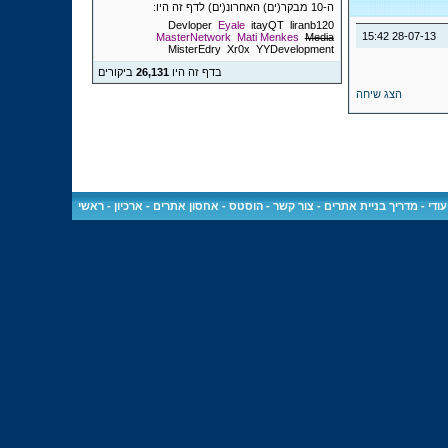
ה-10 מבקר(ים) האחרונ(ים) לדף זה היו:
Devloper
Eyale
itayQT
liranb120
15:42
28-07-13
MasterNetwork
Mati Menkes
Media
MisterEdry
Xr0x
YYDevelopment
בדף זה היו
26,131
ביקורים
הצג שיחה
ודי
-
מדריך בניית אתרים
-
צור קשר
-
הוסטס - אחסון אתרים
-
ארכיון
-
ראשי