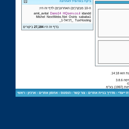
ביקרו בפרופיל לאחרונה
ה-10 מבקר(ים) האחרונ(ים) לדף זה היו:
amit_avital
Dano14
HQserv.co.il
idandd
Mishel
NextWebs.Net
Osiris
sababa1
TuxHosting
_דניאל-1_
בדף זה היו
27,184
ביקורים
.
14:18
©
 בע"מ
 ייעודי
-
מדריך בניית אתרים
-
צור קשר
-
הוסטס - אחסון אתרים
-
ארכיון
-
ראשי