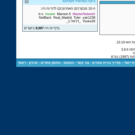
ביקרו בפרופיל לאחרונה
ה-10 מבקר(ים) האחרונ(ים) לדף זה היו:
b-s
Insane
Maroon 5
MasterNetwork
NetBack
Real_Madrid
Tyler
yair1238
Yoske28
_דניאל-1_
בדף זה היו
8,987
ביקורים
.
15:19
©
 בע"מ
 ייעודי
-
מדריך בניית אתרים
-
צור קשר
-
הוסטס - אחסון אתרים
-
ארכיון
-
ראשי