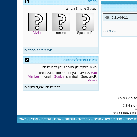
חברים
מציג 3 מתוך 3 חברים
09:46
21-04-11
הצג שיחה
Vizion
ronentr
SpectatoR
הצג את כל החברים
ביקרו בפרופיל לאחרונה
ה-10 מבקר(ים) האחרונ(ים) לדף זה היו:
Direct Slice
dor77
Jenya
LiaVooS
Mati
Menkes
morsrh
Scolpy
shimlash
SpectatoR
Vizion
בדף זה היו
9,245
ביקורים
.
05:38
©
 בע"מ
 ייעודי
-
מדריך בניית אתרים
-
צור קשר
-
הוסטס - אחסון אתרים
-
ארכיון
-
ראשי