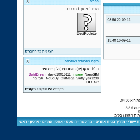
חברים
מציג 1 מתוך 1 חברים
08:56
22-09-11
ElectRoulette
15:40
16-09-11
הצג את כל החברים
ביקרו בפרופיל לאחרונה
ה-10 מבקר(ים) האחרונ(ים) לדף זה היו:
BuildDream
david10015111
Insane
NanoSIM
yair1238
Slutty
OldMega
NoBoDy
אבי בר
זאב בודד
בדף זה היו
10,890
ביקורים
.
04:30
©
) בע"מ
 ייעודי
-
מדריך בניית אתרים
-
צור קשר
-
הוסטס - אחסון אתרים
-
ארכיון
-
ראשי