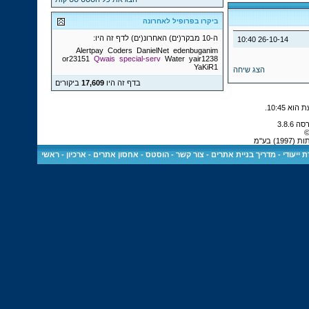
ביקרו בפרופיל לאחרונה
ה-10 מבקר(ים) האחרונ(ים) לדף זה היו:
10:40
26-10-14
Alertpay
Coders
DanielNet
edenbuganim
or23151
Qwais
special-serv
Water
yair1238
YaKiR1
הצג שיחה
בדף זה היו
17,609
ביקורים
.
10:45
©
 בע"מ
 ייעודי
-
מדריך בניית אתרים
-
צור קשר
-
הוסטס - אחסון אתרים
-
ארכיון
-
ראשי