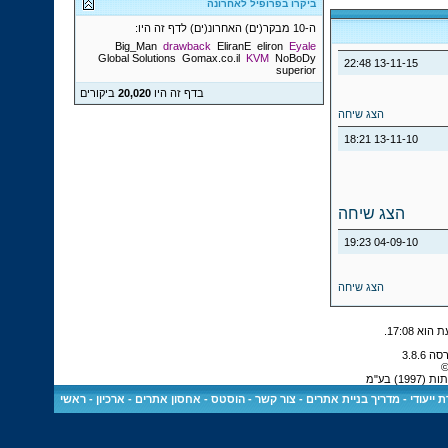
ביקרו בפרופיל לאחרונה
ה-10 מבקר(ים) האחרונ(ים) לדף זה היו:
Big_Man
drawback
EliranE
eliron
Eyale
Global Solutions
Gomax.co.il
KVM
NoBoDy
22:48
13-11-15
superior
בדף זה היו
20,020
ביקורים
הצג שיחה
18:21
13-11-10
הצג שיחה
19:23
04-09-10
הצג שיחה
.
17:08
©
) בע"מ
 ייעודי
-
מדריך בניית אתרים
-
צור קשר
-
הוסטס - אחסון אתרים
-
ארכיון
-
ראשי