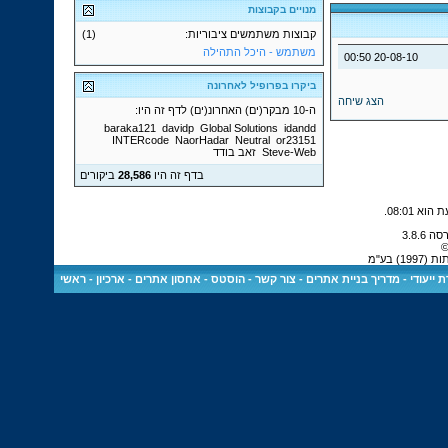
מנויים בקבוצות
קבוצות משתמשים ציבוריות:
(1)
משתמש - היכל התהילה
00:50
20-08-10
ביקרו בפרופיל לאחרונה
הצג שיחה
ה-10 מבקר(ים) האחרונ(ים) לדף זה היו:
baraka121
davidp
Global Solutions
idandd
INTERcode
NaorHadar
Neutral
or23151
Steve-Web
זאב בודד
בדף זה היו
28,586
ביקורים
.
08:01
©
 בע"מ
 ייעודי
-
מדריך בניית אתרים
-
צור קשר
-
הוסטס - אחסון אתרים
-
ארכיון
-
ראשי