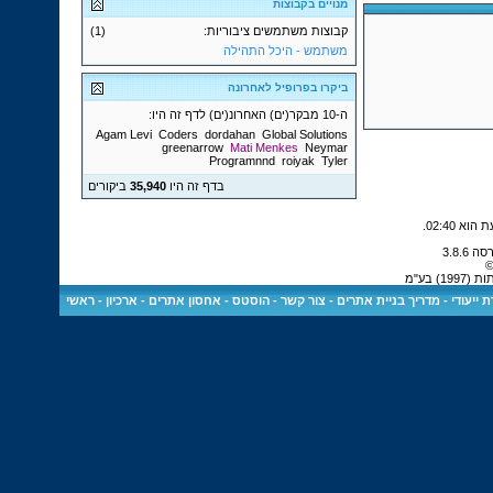
מנויים בקבוצות
קבוצות משתמשים ציבוריות:
(1)
משתמש - היכל התהילה
ביקרו בפרופיל לאחרונה
ה-10 מבקר(ים) האחרונ(ים) לדף זה היו:
Agam Levi
Coders
dordahan
Global Solutions
greenarrow
Mati Menkes
Neymar
Programnnd
roiyak
Tyler
בדף זה היו
35,940
ביקורים
.
02:40
©
 בע"מ
 ייעודי
-
מדריך בניית אתרים
-
צור קשר
-
הוסטס - אחסון אתרים
-
ארכיון
-
ראשי