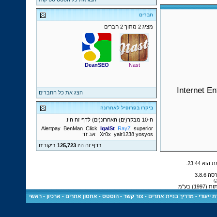
חברים
מציג 2 מתוך 2 חברים
DeanSEO
Nast
Internet E
הצג את כל החברים
ביקרו בפרופיל לאחרונה
ה-10 מבקר(ים) האחרונ(ים) לדף זה היו:
Alertpay
BenMan
Click
IgalSt
RayZ
superior
yosyos
yair1238
Xr0x
אביחי
בדף זה היו
125,723
ביקורים
.
23:44
©
 בע"מ
 ייעודי
-
מדריך בניית אתרים
-
צור קשר
-
הוסטס - אחסון אתרים
-
ארכיון
-
ראשי