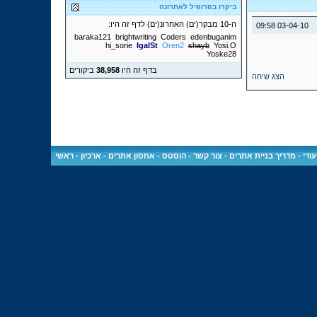
ביקרו בפרופיל לאחרונה
ה-10 מבקר(ים) האחרונ(ים) לדף זה היו:
09:58
03-04-10
baraka121
brightwriting
Coders
edenbuganim
hi_sorie
IgalSt
Oren2
shayb
Yosi.O
Yoske28
בדף זה היו
38,958
ביקורים
הצג שיחה
ודי
-
מדריך בניית אתרים
-
צור קשר
-
הוסטס - אחסון אתרים
-
ארכיון
-
ראשי