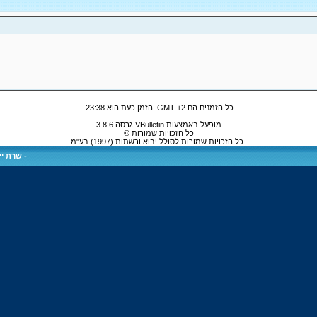
כל הזמנים הם GMT +2. הזמן כעת הוא
23:38
.
מופעל באמצעות VBulletin גרסה 3.8.6
כל הזכויות שמורות ©
כל הזכויות שמורות לסולל יבוא ורשתות (1997) בע"מ
-
שרת ייע