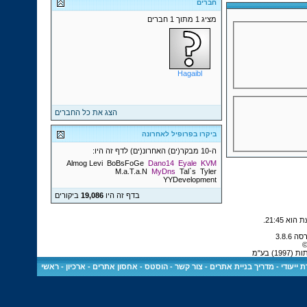
חברים
מציג 1 מתוך 1 חברים
Hagaibl
הצג את כל החברים
ביקרו בפרופיל לאחרונה
ה-10 מבקר(ים) האחרונ(ים) לדף זה היו:
Almog Levi
BoBsFoGe
Dano14
Eyale
KVM
M.a.T.a.N
MyDns
Tal`s
Tyler
YYDevelopment
בדף זה היו
19,086
ביקורים
.
21:45
©
 בע"מ
 ייעודי
-
מדריך בניית אתרים
-
צור קשר
-
הוסטס - אחסון אתרים
-
ארכיון
-
ראשי