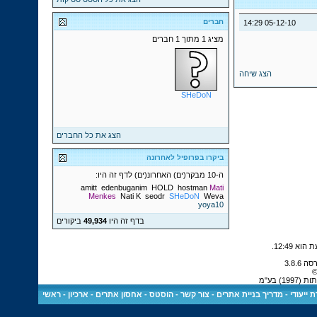
חברים
14:29
05-12-10
מציג 1 מתוך 1 חברים
הצג שיחה
SHeDoN
הצג את כל החברים
ביקרו בפרופיל לאחרונה
ה-10 מבקר(ים) האחרונ(ים) לדף זה היו:
amitt
edenbuganim
HOLD
hostman
Mati
Menkes
Nati K
seodr
SHeDoN
Weva
yoya10
בדף זה היו
49,934
ביקורים
.
12:49
©
) בע"מ
 ייעודי
-
מדריך בניית אתרים
-
צור קשר
-
הוסטס - אחסון אתרים
-
ארכיון
-
ראשי