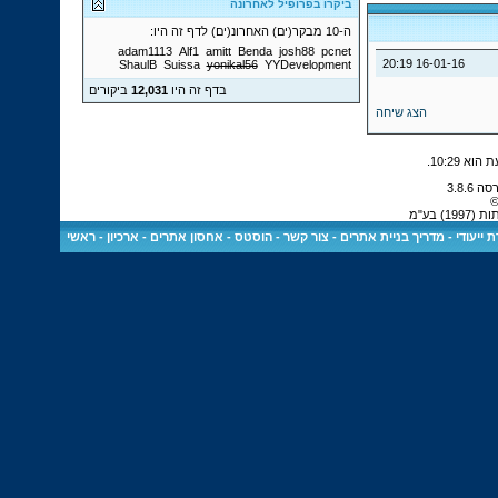
ביקרו בפרופיל לאחרונה
ה-10 מבקר(ים) האחרונ(ים) לדף זה היו:
adam1113
Alf1
amitt
Benda
josh88
pcnet
20:19
16-01-16
ShaulB
Suissa
yonikal56
YYDevelopment
בדף זה היו
12,031
ביקורים
הצג שיחה
.
10:29
©
 בע"מ
 ייעודי
-
מדריך בניית אתרים
-
צור קשר
-
הוסטס - אחסון אתרים
-
ארכיון
-
ראשי