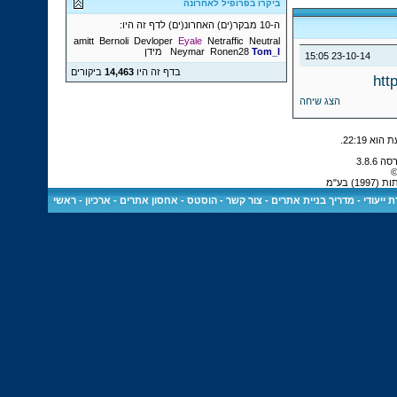
ביקרו בפרופיל לאחרונה
ה-10 מבקר(ים) האחרונ(ים) לדף זה היו:
amitt
Bernoli
Devloper
Eyale
Netraffic
Neutral
Tom_l
Ronen28
Neymar
מידן
15:05
23-10-14
בדף זה היו
14,463
ביקורים
htt
הצג שיחה
.
22:19
©
 בע"מ
 ייעודי
-
מדריך בניית אתרים
-
צור קשר
-
הוסטס - אחסון אתרים
-
ארכיון
-
ראשי