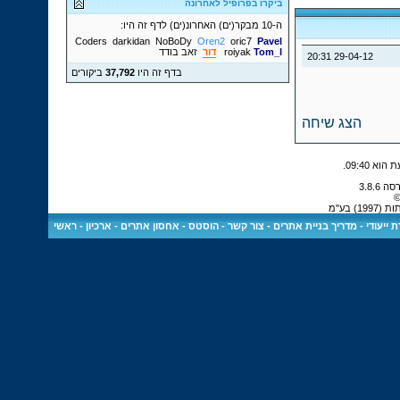
ביקרו בפרופיל לאחרונה
ה-10 מבקר(ים) האחרונ(ים) לדף זה היו:
Coders
darkidan
NoBoDy
Oren2
oric7
Pavel
Tom_l
roiyak
דור
זאב בודד
20:31
29-04-12
בדף זה היו
37,792
ביקורים
הצג שיחה
.
09:40
©
 בע"מ
 ייעודי
-
מדריך בניית אתרים
-
צור קשר
-
הוסטס - אחסון אתרים
-
ארכיון
-
ראשי