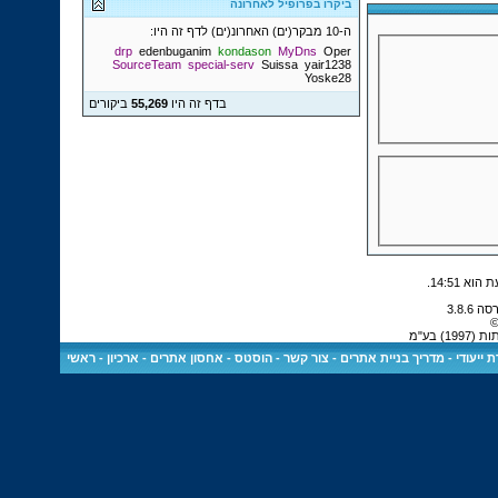
ביקרו בפרופיל לאחרונה
ה-10 מבקר(ים) האחרונ(ים) לדף זה היו:
drp
edenbuganim
kondason
MyDns
Oper
SourceTeam
special-serv
Suissa
yair1238
Yoske28
בדף זה היו
55,269
ביקורים
.
14:51
©
 בע"מ
 ייעודי
-
מדריך בניית אתרים
-
צור קשר
-
הוסטס - אחסון אתרים
-
ארכיון
-
ראשי