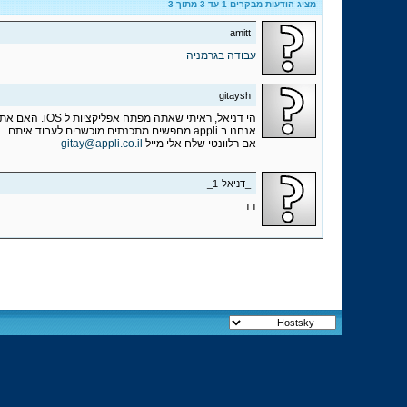
מציג הודעות מבקרים 1 עד
3
מתוך
3
amitt
עבודה בגרמניה
gitaysh
הי דניאל, ראיתי שאתה מפתח אפליקציות ל iOS. האם אתה מחפש עבודה כפרילאנסר? כשכיר? מאיפה אתה בארץ?
אנחנו ב appli מחפשים מתכנתים מוכשרים לעבוד איתם.
אם רלוונטי שלח אלי מייל
gitay@appli.co.il
_דניאל-1_
דד