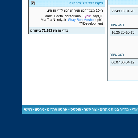
ביקרו בפרופיל לאחרונה
ה-10 מבקר(ים) האחרונ(ים) לדף זה היו:
22:43
13-01-20
amitt
Bacta
dorseriano
Eyale
itayQT
M.a.T.a.N
roiyak
Shay Ben Moshe
uph1
YYDevelopment
הצג שיחה
בדף זה היו
71,293
ביקורים
16:25
25-10-13
הצג שיחה
00:07
08-04-12
ודי
-
מדריך בניית אתרים
-
צור קשר
-
הוסטס - אחסון אתרים
-
ארכיון
-
ראשי