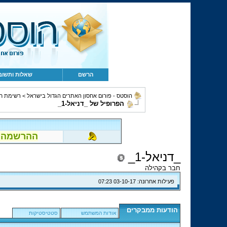
הרשם
שאלות ותשוב
הוסטס - פורום אחסון האתרים הגדול בישראל
>
רשימת ח
הפרופיל של _דניאל-1_
ההרשמה לפור
_דניאל-1_
חבר בקהילה
פעילות אחרונה:
03-10-17
07:23
הודעות ממבקרים
אודות המשתמש
סטטיסטיקות