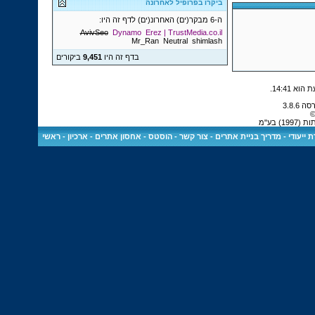
ביקרו בפרופיל לאחרונה
ה-6 מבקר(ים) האחרונ(ים) לדף זה היו:
AvivSeo
Dynamo
Erez | TrustMedia.co.il
Mr_Ran
Neutral
shimlash
בדף זה היו
9,451
ביקורים
.
14:41
©
 בע"מ
 ייעודי
-
מדריך בניית אתרים
-
צור קשר
-
הוסטס - אחסון אתרים
-
ארכיון
-
ראשי