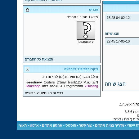
חברים
מציג 1 מתוך 1 חברים
15:28
04-02-12
הצג שיחה
22:45
17-05-10
beastserv
הצג את כל החברים
ביקרו בפרופיל לאחרונה
ה-10 מבקר(ים) האחרונ(ים) לדף זה היו:
beastserv
Coders
D3ni9l
liranb120
M.a.T.a.N
הצג שיחה
Makeapp
mzr
or23151
Programnnd
xHosting
בדף זה היו
25,091
ביקורים
.
17:59
©
) בע"מ
 ייעודי
-
מדריך בניית אתרים
-
צור קשר
-
הוסטס - אחסון אתרים
-
ארכיון
-
ראשי