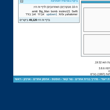
ביקרו בפרופיל לאחרונה
ה-10 מבקר(ים) האחרונ(ים) לדף זה היו:
amitt
Big_Man
bomb
instinct21
SwfIt
yahalomer
Xr0x
updown1
אביחי
זאב בודד
בדף זה היו
49,120
ביקורים
.
19:32
©
 בע"מ
 ייעודי
-
מדריך בניית אתרים
-
צור קשר
-
הוסטס - אחסון אתרים
-
ארכיון
-
ראשי