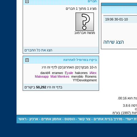
חברים
מציג 1 מתוך 1 חברים
19:06
30-01-10
מנשה אברמוב
הצג שיחה
הצג את כל החברים
ביקרו בפרופיל לאחרונה
ה-10 מבקר(ים) האחרונ(ים) לדף זה היו:
david4
eranwo
Eyale
hakones
iAlex
Makeapp
Mati Menkes
meroblo
Ronens
YYDevelopment
בדף זה היו
50,292
ביקורים
.
00:16
©
 בע"מ
 ייעודי
-
מדריך בניית אתרים
-
צור קשר
-
הוסטס - אחסון אתרים
-
ארכיון
-
ראשי