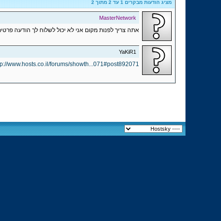
מציג הודעות מבקרים 1 עד
2
מתוך
2
MasterNetwork
אתה צריך לפנות מקום אני לא יכול לשלוח לך הודעה פרטית
YaKiR1
tp://www.hosts.co.il/forums/showth...071#post892071