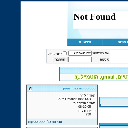
 מהיום
חיפוש
שם משתמש
זכור אותי?
סיסמה
יל..)!
סטטיסטיקות בזעיר אנפין
תאריך לידה
27th October 1988 (37)
תאריך הצטרפות
08-10-05
סה"כ הודעות
730
הצג את כל הסטטיסטיקות