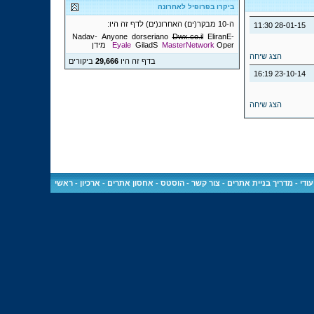
ביקרו בפרופיל לאחרונה
ה-10 מבקר(ים) האחרונ(ים) לדף זה היו:
11:30
28-01-15
Anyone
dorseriano
Dwx.co.il
EliranE
-Nadav-
Oper
MasterNetwork
GiladS
Eyale
מידן
הצג שיחה
בדף זה היו
29,666
ביקורים
16:19
23-10-14
הצג שיחה
ודי
-
מדריך בניית אתרים
-
צור קשר
-
הוסטס - אחסון אתרים
-
ארכיון
-
ראשי