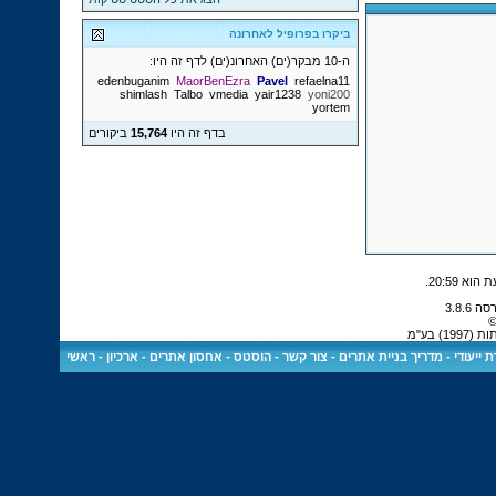
ביקרו בפרופיל לאחרונה
ה-10 מבקר(ים) האחרונ(ים) לדף זה היו:
edenbuganim
MaorBenEzra
Pavel
refaelna11
shimlash
Talbo
vmedia
yair1238
yoni200
yortem
בדף זה היו
15,764
ביקורים
.
20:59
©
 בע"מ
 ייעודי
-
מדריך בניית אתרים
-
צור קשר
-
הוסטס - אחסון אתרים
-
ארכיון
-
ראשי