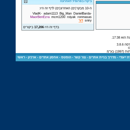
ביקרו בפרופיל לאחרונה
ה-10 מבקר(ים) האחרונ(ים) לדף זה היו:
adam1113
Big_Man
DanielBarda
-VladK-
MaorBenEzra
mcm1200
roiyak
ronmasas
sniry
דור
בדף זה היו
17,206
ביקורים
.
17:38
©
 בע"מ
 ייעודי
-
מדריך בניית אתרים
-
צור קשר
-
הוסטס - אחסון אתרים
-
ארכיון
-
ראשי