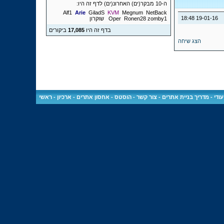
ה-10 מבקר(ים) האחרונ(ים) לדף זה היו:
Alf1
Arie
GiladS
KVM
Megnum
NetBack
18:48
19-01-16
zomby1
Ronen28
Oper
שוקרון
בדף זה היו
17,085
ביקורים
הצג שיחה
ודי
-
מדריך בניית אתרים
-
צור קשר
-
הוסטס - אחסון אתרים
-
ארכיון
-
ראשי