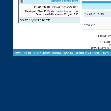
ביקרו בפרופיל לאחרונה
ה-10 מבקר(ים) האחרונ(ים) לדף זה היו:
Devloper
EliranE
Eyale
Hegbl
liorclub
mtk
17:20
21-01-13
Oper
sami890
sharon23
yair1238
בדף זה היו
18,915
ביקורים
הצג שיחה
.
04:19
©
 בע"מ
 ייעודי
-
מדריך בניית אתרים
-
צור קשר
-
הוסטס - אחסון אתרים
-
ארכיון
-
ראשי