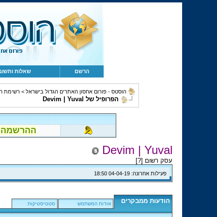
הרשם
שאלות ותשוב
הוסטס - פורום אחסון האתרים הגדול בישראל
>
רשימת ח
הפרופיל של Devim | Yuval
ההרשמה לפור
Devim | Yuval
עסק רשום [
?
]
פעילות אחרונה:
04-04-19
18:50
הודעות ממבקרים
אודות המשתמש
סטטיסטיקות