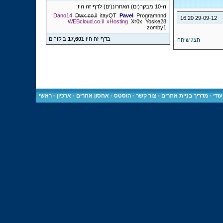
ה-10 מבקר(ים) האחרונ(ים) לדף זה היו:
Dano14
Dwx.co.il
itayQT
Pavel
Programnnd
16:20
29-09-12
WEBcloud.co.il
xHosting
Xr0x
Yoske28
zomby1
בדף זה היו
17,601
ביקורים
הצג שיחה
ודי
-
מדריך בניית אתרים
-
צור קשר
-
הוסטס - אחסון אתרים
-
ארכיון
-
ראשי