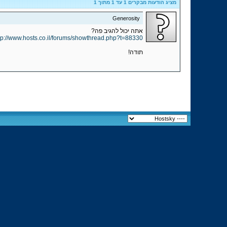
מציג הודעות מבקרים 1 עד
1
מתוך
1
Generosity
אתה יכול להגיב פה?
tp://www.hosts.co.il/forums/showthread.php?t=88330
תודה!