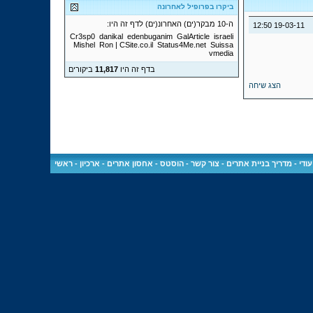
ביקרו בפרופיל לאחרונה
ה-10 מבקר(ים) האחרונ(ים) לדף זה היו:
12:50
19-03-11
Cr3sp0
danikal
edenbuganim
GalArticle
israeli
Mishel
Ron | CSite.co.il
Status4Me.net
Suissa
vmedia
בדף זה היו
11,817
ביקורים
הצג שיחה
ודי
-
מדריך בניית אתרים
-
צור קשר
-
הוסטס - אחסון אתרים
-
ארכיון
-
ראשי