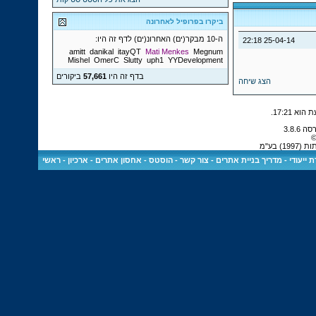
ביקרו בפרופיל לאחרונה
ה-10 מבקר(ים) האחרונ(ים) לדף זה היו:
22:18
25-04-14
amitt
danikal
itayQT
Mati Menkes
Megnum
Mishel
OmerC
Slutty
uph1
YYDevelopment
בדף זה היו
57,661
ביקורים
הצג שיחה
.
17:21
©
 בע"מ
 ייעודי
-
מדריך בניית אתרים
-
צור קשר
-
הוסטס - אחסון אתרים
-
ארכיון
-
ראשי