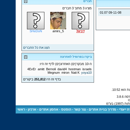
חברים
מציג 3 מתוך 3 חברים
01:07
09-11-08
דניאל
amirs_5
SHeDoN
הצג את כל החברים
ביקרו בפרופיל לאחרונה
ה-10 מבקר(ים) האחרונ(ים) לדף זה היו:
4EvEr
amitt
Bernoli
david4
hostman
israels
Megnum
miron
Nati K
yoya10
בדף זה היו
251,812
ביקורים
.
10:52
©
) בע"מ
 ייעודי
-
מדריך בניית אתרים
-
צור קשר
-
הוסטס - אחסון אתרים
-
ארכיון
-
ראשי