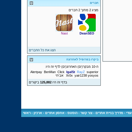
חברים
מציג 2 מתוך 2 חברים
Nast
DeanSEO
הצג את כל החברים
ביקרו בפרופיל לאחרונה
ה-10 מבקר(ים) האחרונ(ים) לדף זה היו:
Alertpay
BenMan
Click
IgalSt
RayZ
superior
yosyos
yair1238
Xr0x
אביחי
בדף זה היו
125,882
ביקורים
ודי
-
מדריך בניית אתרים
-
צור קשר
-
הוסטס - אחסון אתרים
-
ארכיון
-
ראשי