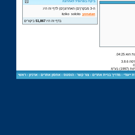
ביקרו בפרופיל לאחרונה
ה-3 מבקר(ים) האחרונ(ים) לדף זה היו:
itziko
solcito
yonatan
בדף זה היו
51,867
ביקורים
.
04:25
©
 בע"מ
 ייעודי
-
מדריך בניית אתרים
-
צור קשר
-
הוסטס - אחסון אתרים
-
ארכיון
-
ראשי