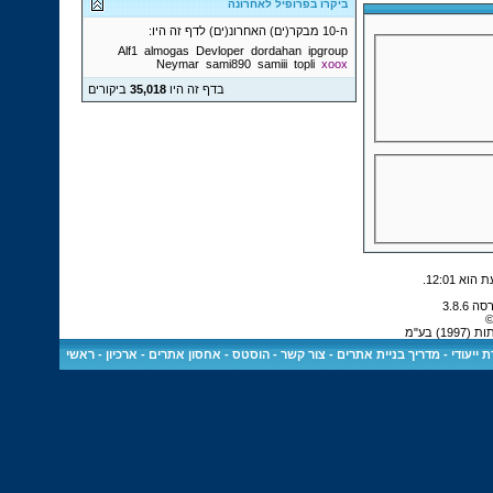
ביקרו בפרופיל לאחרונה
ה-10 מבקר(ים) האחרונ(ים) לדף זה היו:
Alf1
almogas
Devloper
dordahan
ipgroup
Neymar
sami890
samiii
topli
xoox
בדף זה היו
35,018
ביקורים
.
12:01
©
 בע"מ
 ייעודי
-
מדריך בניית אתרים
-
צור קשר
-
הוסטס - אחסון אתרים
-
ארכיון
-
ראשי