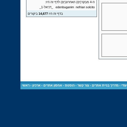
ה-4 מבקר(ים) האחרונ(ים) לדף זה היו:
solcito
nefrian
edenbuganim
_דניאל-1_
בדף זה היו
14,677
ביקורים
ודי
-
מדריך בניית אתרים
-
צור קשר
-
הוסטס - אחסון אתרים
-
ארכיון
-
ראשי