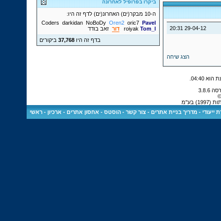
ביקרו בפרופיל לאחרונה
ה-10 מבקר(ים) האחרונ(ים) לדף זה היו:
Coders
darkidan
NoBoDy
Oren2
oric7
Pavel
20:31
29-04-12
Tom_l
roiyak
דור
זאב בודד
בדף זה היו
37,768
ביקורים
הצג שיחה
.
04:40
©
 בע"מ
 ייעודי
-
מדריך בניית אתרים
-
צור קשר
-
הוסטס - אחסון אתרים
-
ארכיון
-
ראשי