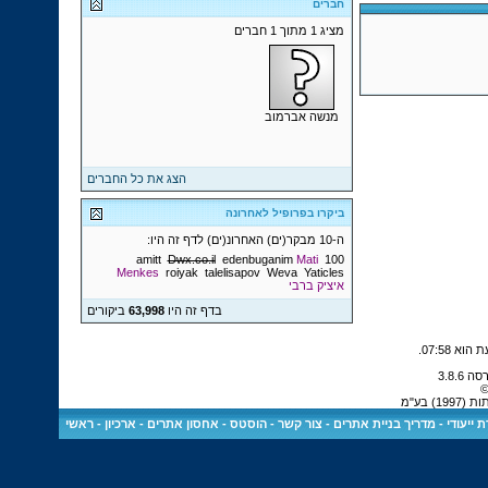
חברים
מציג 1 מתוך 1 חברים
מנשה אברמוב
הצג את כל החברים
ביקרו בפרופיל לאחרונה
ה-10 מבקר(ים) האחרונ(ים) לדף זה היו:
amitt
Dwx.co.il
edenbuganim
Mati
100
Menkes
roiyak
talelisapov
Weva
Yaticles
איציק ברבי
בדף זה היו
63,998
ביקורים
.
07:58
©
 בע"מ
 ייעודי
-
מדריך בניית אתרים
-
צור קשר
-
הוסטס - אחסון אתרים
-
ארכיון
-
ראשי