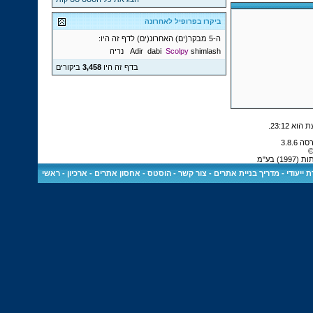
ביקרו בפרופיל לאחרונה
ה-5 מבקר(ים) האחרונ(ים) לדף זה היו:
shimlash
Scolpy
dabi
Adir
נריה
בדף זה היו
3,458
ביקורים
.
23:12
©
 בע"מ
 ייעודי
-
מדריך בניית אתרים
-
צור קשר
-
הוסטס - אחסון אתרים
-
ארכיון
-
ראשי