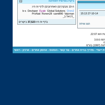
ביקרו בפרופיל לאחרונה
ה-10 מבקר(ים) האחרונ(ים) לדף זה היו:
b-s
Devloper
Eyale
Global Solutions
Oren2
15:13
27-10-14
ProNati
Ronen28
sami890
Vaizman
_דניאל-1_
בדף זה היו
37,523
ביקורים
הצג שיחה
.
22:07
©
 בע"מ
 ייעודי
-
מדריך בניית אתרים
-
צור קשר
-
הוסטס - אחסון אתרים
-
ארכיון
-
ראשי