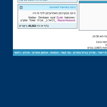
ביקרו בפרופיל לאחרונה
ה-10 מבקר(ים) האחרונ(ים) לדף זה היו:
Devloper
eyal
Eyale
hakones
-Nadav-
MasterNetwork
_דניאל-1_
אביחי
שאולי
שוקרון
בדף זה היו
46,562
ביקורים
.
14:36
©
) בע"מ
 ייעודי
-
מדריך בניית אתרים
-
צור קשר
-
הוסטס - אחסון אתרים
-
ארכיון
-
ראשי