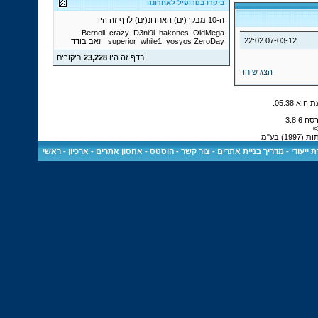
ביקרו בפרופיל לאחרונה
ה-10 מבקר(ים) האחרונ(ים) לדף זה היו:
Bernoli
crazy
D3ni9l
hakones
OldMega
22:02
07-03-12
ZeroDay
yosyos
while1
superior
זאב בודד
בדף זה היו
23,228
ביקורים
הצג שיחה
.
05:38
©
 בע"מ
 ייעודי
-
מדריך בניית אתרים
-
צור קשר
-
הוסטס - אחסון אתרים
-
ארכיון
-
ראשי