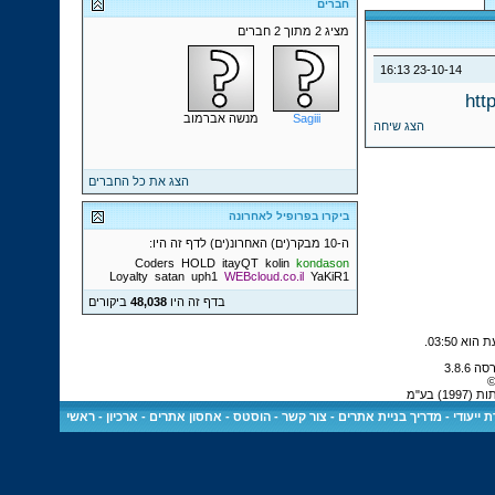
חברים
מציג 2 מתוך 2 חברים
16:13
23-10-14
htt
Sagiii
מנשה אברמוב
הצג שיחה
הצג את כל החברים
ביקרו בפרופיל לאחרונה
ה-10 מבקר(ים) האחרונ(ים) לדף זה היו:
Coders
HOLD
itayQT
kolin
kondason
Loyalty
satan
uph1
WEBcloud.co.il
YaKiR1
בדף זה היו
48,038
ביקורים
.
03:50
©
 בע"מ
 ייעודי
-
מדריך בניית אתרים
-
צור קשר
-
הוסטס - אחסון אתרים
-
ארכיון
-
ראשי